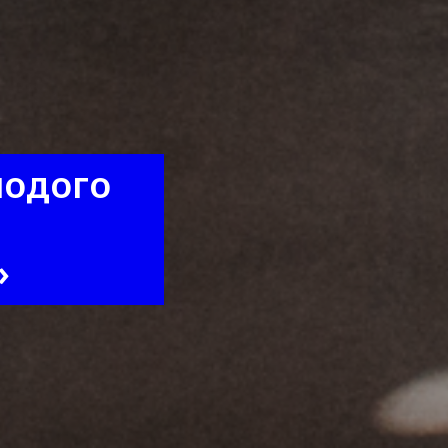
лодого
»