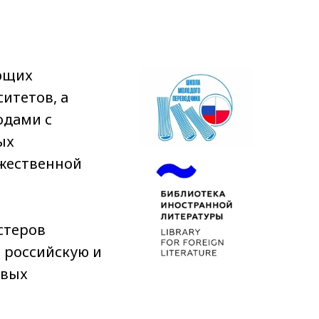
ющих
итетов, а
одами с
ых
ожественной
стеров
 российскую и
ивых